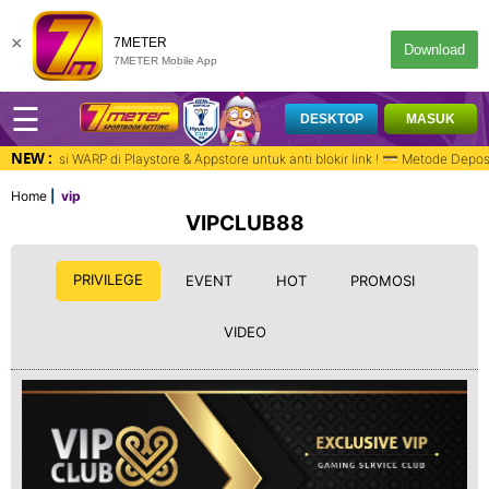
×
7METER
Download
7METER Mobile App
☰
DESKTOP
MASUK
NEW :
kasi WARP di Playstore & Appstore untuk anti blokir link ! 💳 Metode Depos
Home
vip
VIPCLUB88
PRIVILEGE
EVENT
HOT
PROMOSI
VIDEO