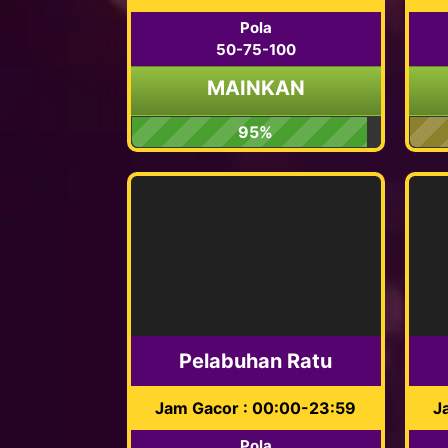
Pola
50-75-100
MAINKAN
95%
Pelabuhan Ratu
Jam Gacor : 00:00-23:59
J
Pola