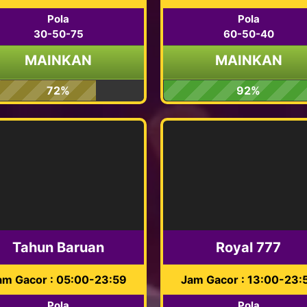
Pola
Pola
30-50-75
60-50-40
MAINKAN
MAINKAN
72%
92%
Tahun Baruan
Royal 777
am Gacor : 05:00-23:59
Jam Gacor : 13:00-23:
Pola
Pola