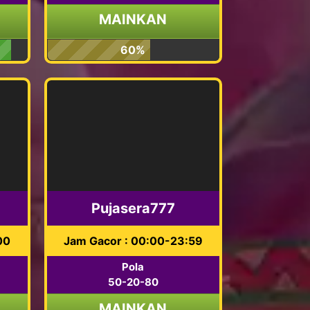
MAINKAN
60%
Pujasera777
00
Jam Gacor : 00:00-23:59
Pola
50-20-80
MAINKAN