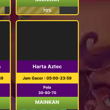
70%
s
Harta Aztec
59
Jam Gacor : 05:00-23:59
Pola
30-80-70
MAINKAN