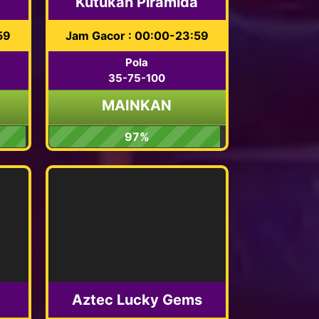
Kutukan Piramida
59
Jam Gacor : 00:00-23:59
Pola
35-75-100
MAINKAN
97%
Aztec Lucky Gems