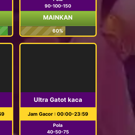
90-100-150
MAINKAN
60%
Ultra Gatot kaca
59
Jam Gacor : 00:00-23:59
Pola
40-50-75