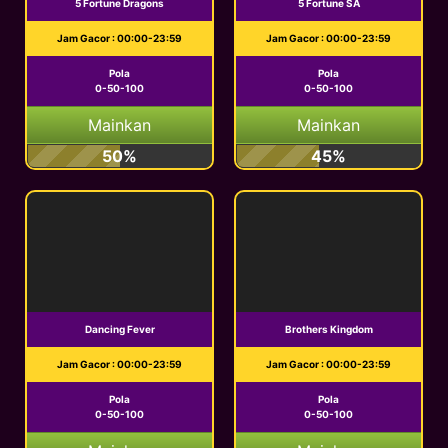
5 Fortune Dragons
5 Fortune SA
Jam Gacor : 00:00-23:59
Jam Gacor : 00:00-23:59
Pola
Pola
0-50-100
0-50-100
Mainkan
Mainkan
50%
45%
Dancing Fever
Brothers Kingdom
Jam Gacor : 00:00-23:59
Jam Gacor : 00:00-23:59
Pola
Pola
0-50-100
0-50-100