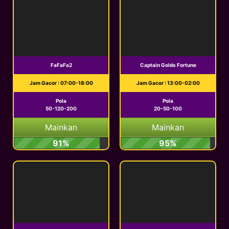
FaFaFa2
Captain Golds Fortune
Jam Gacor : 07:00-18:00
Jam Gacor : 13:00-02:00
Pola
Pola
50-120-200
20-50-100
Mainkan
Mainkan
91%
95%