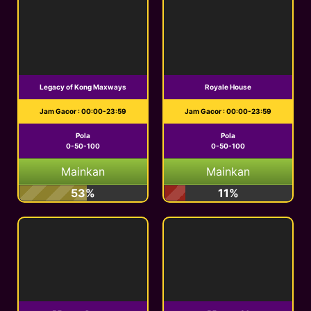
Legacy of Kong Maxways
Royale House
Jam Gacor : 00:00-23:59
Jam Gacor : 00:00-23:59
Pola
Pola
0-50-100
0-50-100
Mainkan
Mainkan
53%
11%