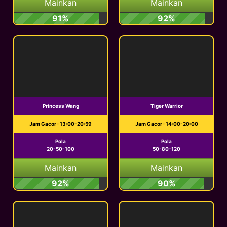
Mainkan
Mainkan
91%
92%
Princess Wang
Tiger Warrior
Jam Gacor : 13:00-20:59
Jam Gacor : 14:00-20:00
Pola
Pola
20-50-100
50-80-120
Mainkan
Mainkan
92%
90%