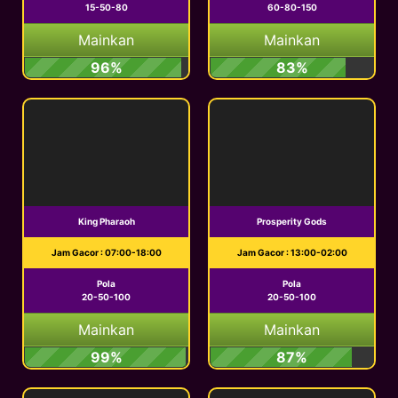
15-50-80
60-80-150
Mainkan
Mainkan
96%
83%
King Pharaoh
Prosperity Gods
Jam Gacor : 07:00-18:00
Jam Gacor : 13:00-02:00
Pola
Pola
20-50-100
20-50-100
Mainkan
Mainkan
99%
87%