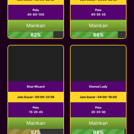
Pola
Pola
40-80-100
65-55-35
Mainkan
Mainkan
82%
86%
Blue Wizard
Eternal Lady
Jam Gacor : 00:00-23:59
Jam Gacor : 04:00-18:00
Pola
Pola
15-25-45
25-35-50
Mainkan
Mainkan
57%
98%