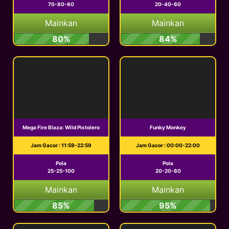
70-80-60
20-40-60
Mainkan
Mainkan
80%
84%
Mega Fire Blaza: Wild Pistolero
Funky Monkey
Jam Gacor : 11:59-22:59
Jam Gacor : 00:00-22:00
Pola
Pola
25-25-100
20-20-80
Mainkan
Mainkan
85%
95%