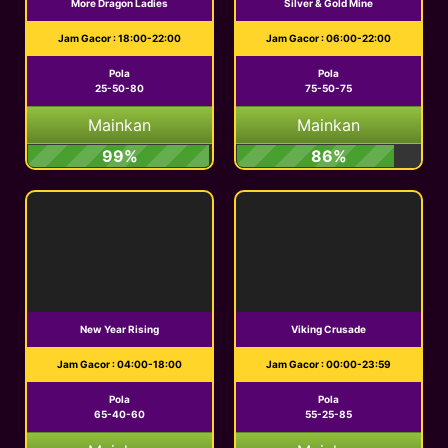
More Dragon Ladies
Silver & Gold Mine
Jam Gacor : 18:00-22:00
Jam Gacor : 06:00-22:00
Pola
Pola
25-50-80
75-50-75
Mainkan
Mainkan
99%
86%
New Year Rising
Viking Crusade
Jam Gacor : 04:00-18:00
Jam Gacor : 00:00-23:59
Pola
Pola
65-40-60
55-25-85