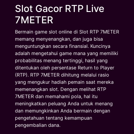
Slot Gacor RTP Live
7METER
Bermain game slot online di Slot RTP 7METER
memang menyenangkan, dan juga bisa
menguntungkan secara finansial. Kuncinya
adalah mengetahui game mana yang memiliki
probabilitas menang tertinggi, hasil yang
ditentukan oleh persentase Return to Player
(RTP). RTP 7METER dihitung melalui rasio
yang mengukur hadiah pemain saat mereka
memenangkan slot. Dengan melihat RTP
7METER dan memahami pola, hal itu
meningkatkan peluang Anda untuk menang
dan memungkinkan Anda bermain dengan
pengetahuan tentang kemampuan
pengembalian dana.