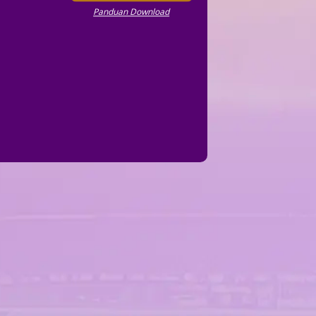
Panduan Download