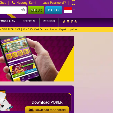
|
|
|
Chat
Hubungi Kami
Lupa Password ?
DAFTAR
EMBAK IKAN
REFERRAL
PROMOSI
CHANDISE EXCLUSIVE | VIND.ID: Cari Cerdas. Simpan Cepat. Lupakan Pencarian Lama | New 
Download POKER
Download for Android