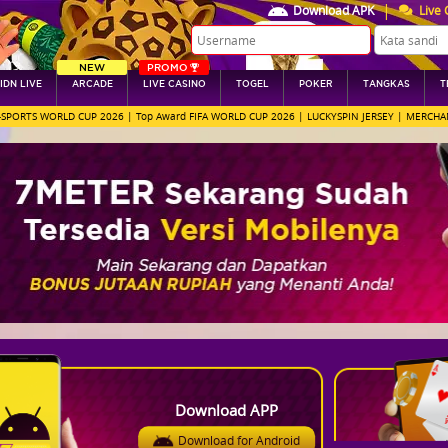
|
Download APK
Live 
NEW
PROMO
IDN LIVE
ARCADE
LIVE CASINO
TOGEL
POKER
TANGKAS
T
ward E-SPORTS WORLD CUP 2026 | Top Award FIFA WORLD CUP 2026 | LUCKYSPIN JERSEY | MER
Download APP
Download for Android