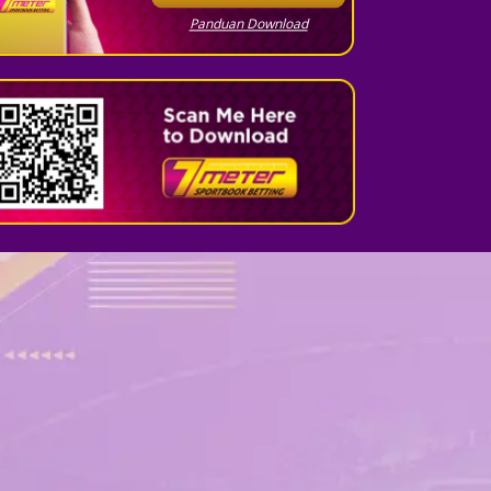
Panduan Download